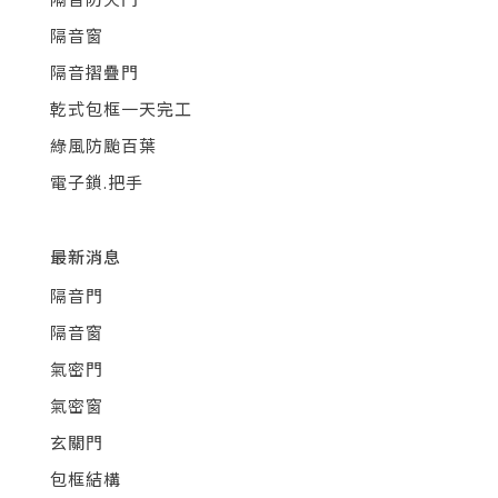
隔音窗
隔音摺疊門
乾式包框一天完工
綠風防颱百葉
電子鎖.把手
最新消息
隔音門
隔音窗
氣密門
氣密窗
玄關門
包框結構