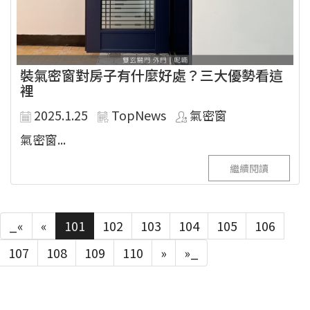
裝氣密窗對房子有什麼好處？三大優勢看這
裡
2025.1.25
TopNews
氣密窗
氣密窗...
繼續閱讀
_«
«
101
102
103
104
105
106
107
108
109
110
»
»_