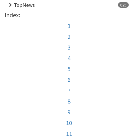
TopNews
625
Index:
1
2
3
4
5
6
7
8
9
10
11