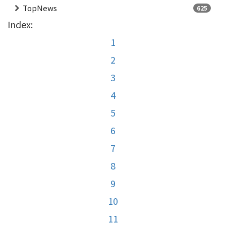
TopNews
625
Index:
1
2
3
4
5
6
7
8
9
10
11