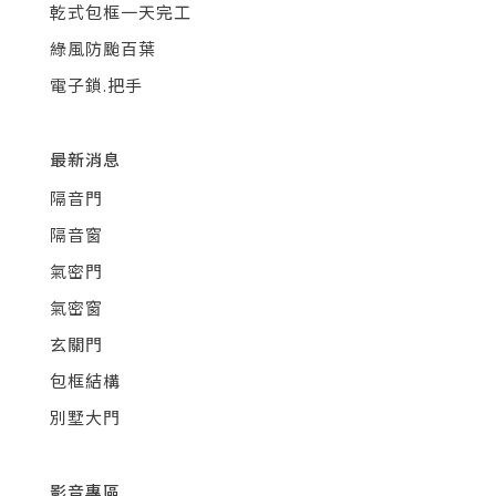
乾式包框一天完工
綠風防颱百葉
電子鎖.把手
最新消息
隔音門
隔音窗
氣密門
氣密窗
玄關門
包框結構
別墅大門
影音專區