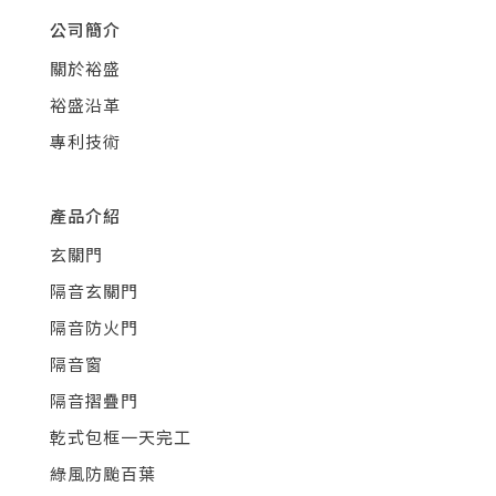
公司簡介
關於裕盛
裕盛沿革
專利技術
產品介紹
玄關門
隔音玄關門
隔音防火門
隔音窗
隔音摺疊門
乾式包框一天完工
綠風防颱百葉