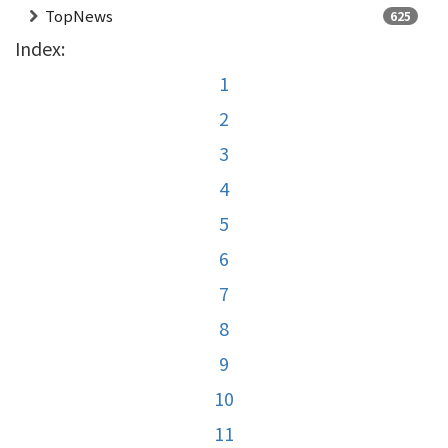
TopNews
625
Index:
1
2
3
4
5
6
7
8
9
10
11