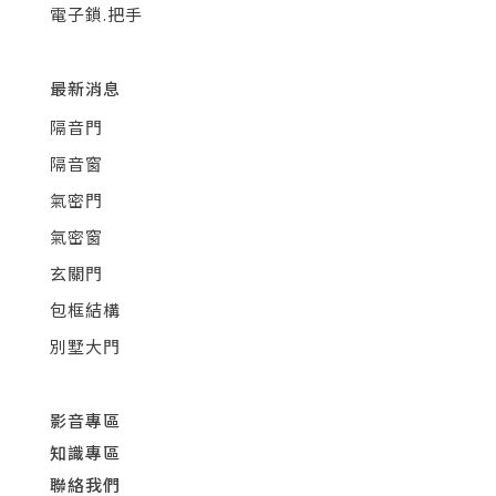
電子鎖.把手
最新消息
隔音門
隔音窗
氣密門
氣密窗
玄關門
包框結構
別墅大門
影音專區
知識專區
聯絡我們