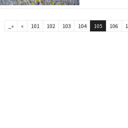
_«
«
101
102
103
104
105
106
1