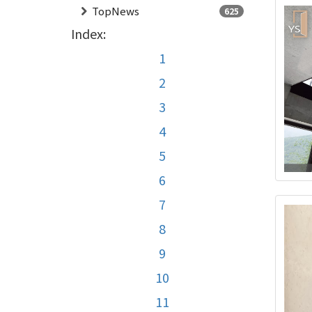
TopNews
625
Index:
1
2
3
4
5
6
7
8
9
10
11