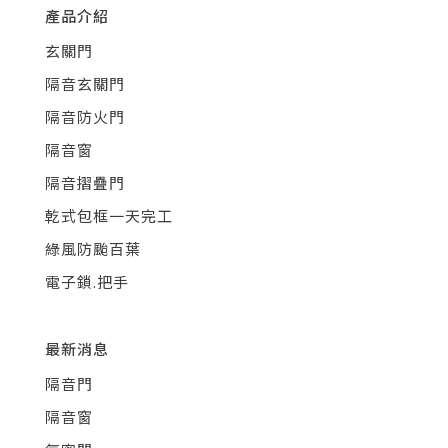
產品介紹
玄關門
隔音玄關門
隔音防火門
隔音窗
隔音摺疊門
乾式包框一天完工
綠風防颱百葉
電子鎖.把手
最新消息
隔音門
隔音窗