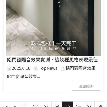
鋁門窗隔音效果實測，這幾種風格表現最佳
2025.6.16
TopNews
鋁門窗隔音效果
鋁門窗隔音效果...
繼續閱讀
_«
«
51
52
53
54
55
56
57
58