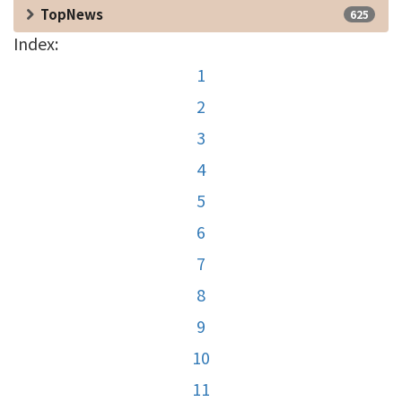
TopNews
625
Index:
1
2
3
4
5
6
7
8
9
10
11