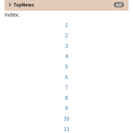
TopNews
625
Index:
1
2
3
4
5
6
7
8
9
10
11