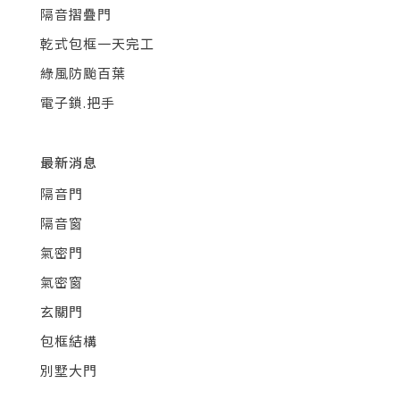
隔音摺疊門
乾式包框一天完工
綠風防颱百葉
電子鎖.把手
最新消息
隔音門
隔音窗
氣密門
氣密窗
玄關門
包框結構
別墅大門