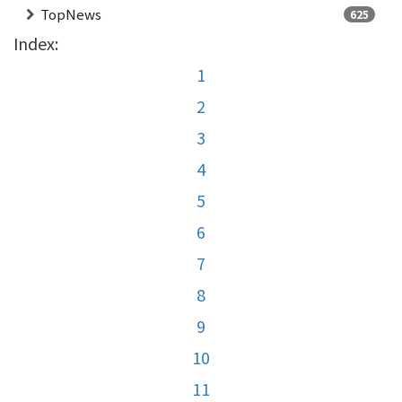
TopNews
625
Index:
1
2
3
4
5
6
7
8
9
10
11