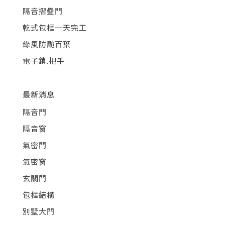
隔音摺疊門
乾式包框一天完工
綠風防颱百葉
電子鎖.把手
最新消息
隔音門
隔音窗
氣密門
氣密窗
玄關門
包框結構
別墅大門