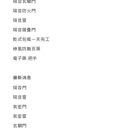
隔音玄關門
隔音防火門
隔音窗
隔音摺疊門
乾式包框一天完工
綠風防颱百葉
電子鎖.把手
最新消息
隔音門
隔音窗
氣密門
氣密窗
玄關門