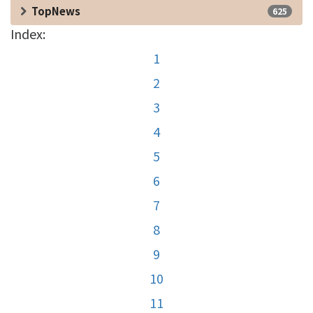
TopNews
625
Index:
1
2
3
4
5
6
7
8
9
10
11