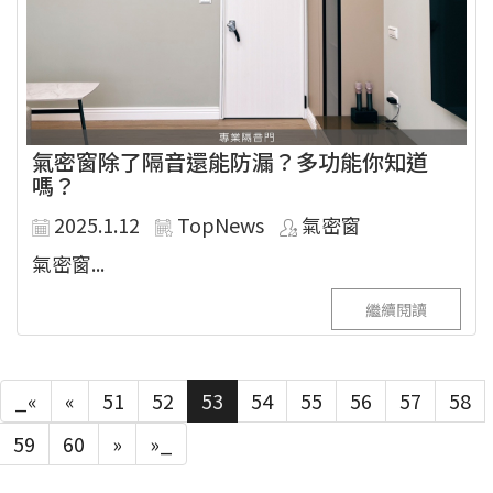
氣密窗除了隔音還能防漏？多功能你知道
嗎？
2025.1.12
TopNews
氣密窗
氣密窗...
繼續閱讀
_«
«
51
52
53
54
55
56
57
58
59
60
»
»_