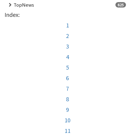
TopNews
625
Index:
1
2
3
4
5
6
7
8
9
10
11