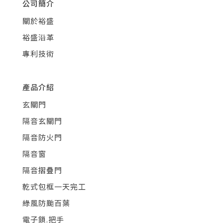
公司簡介
關於裕盛
裕盛沿革
專利技術
產品介紹
玄關門
隔音玄關門
隔音防火門
隔音窗
隔音摺疊門
乾式包框一天完工
綠風防颱百葉
電子鎖.把手