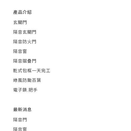
產品介紹
玄關門
隔音玄關門
隔音防火門
隔音窗
隔音摺疊門
乾式包框一天完工
綠風防颱百葉
電子鎖.把手
最新消息
隔音門
隔音窗