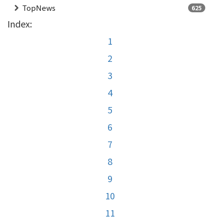
TopNews
625
Index:
1
2
3
4
5
6
7
8
9
10
11