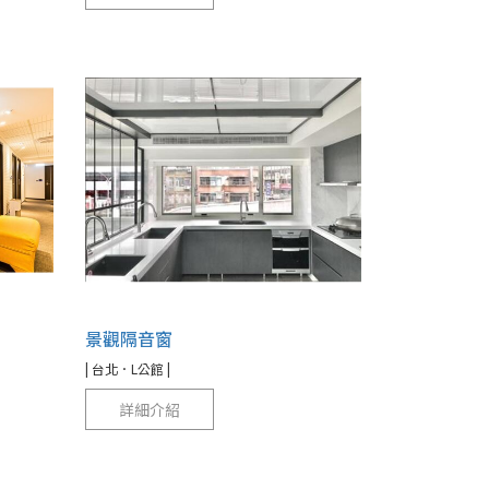
景觀隔音窗
| 台北．L公館 |
詳細介紹