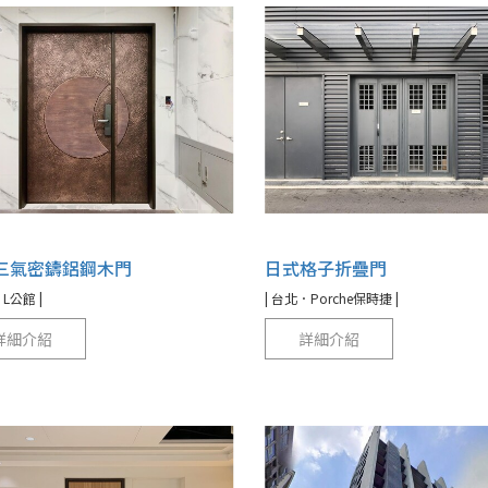
三氣密鑄鋁鋼木門
日式格子折疊門
L公館 |
| 台北．Porche保時捷 |
詳細介紹
詳細介紹