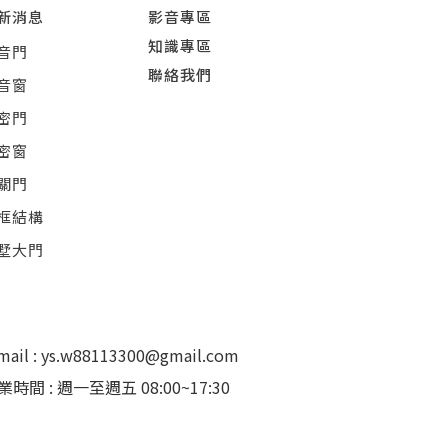
新消息
影音專區
知識專區
音門
聯絡我們
音窗
密門
密窗
關門
框結構
墅大門
mail : ys.w88113300@gmail.com
業時間 : 週一至週五 08:00~17:30