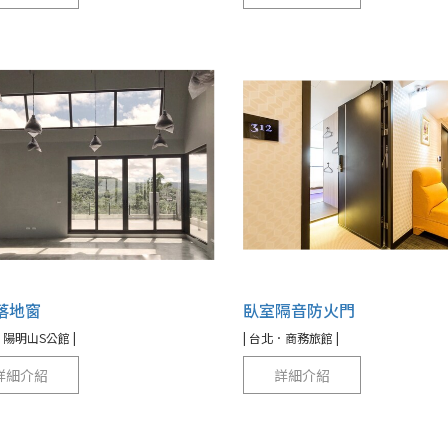
落地窗
臥室隔音防火門
．陽明山S公館 |
| 台北．商務旅館 |
詳細介紹
詳細介紹