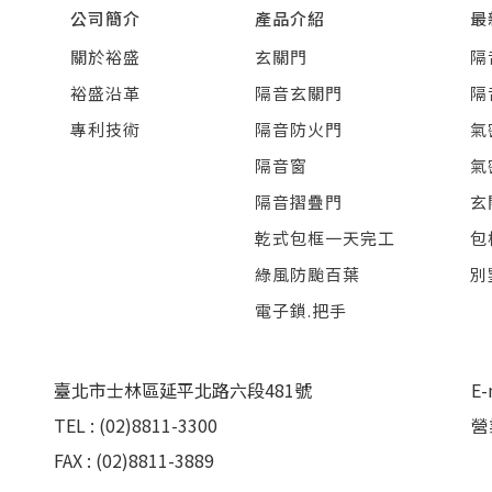
公司簡介
產品介紹
最
關於裕盛
玄關門
隔
裕盛沿革
隔音玄關門
隔
專利技術
隔音防火門
氣
隔音窗
氣
隔音摺疊門
玄
乾式包框一天完工
包
綠風防颱百葉
別
電子鎖.把手
臺北市士林區延平北路六段481號
E-
TEL : (02)8811-3300
營
FAX : (02)8811-3889