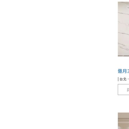
邀月
| 台北．