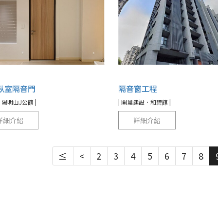
臥室隔音門
隔音窗工程
．陽明山J公館 |
| 開璽建設．和碧館 |
詳細介紹
詳細介紹
≤
<
2
3
4
5
6
7
8