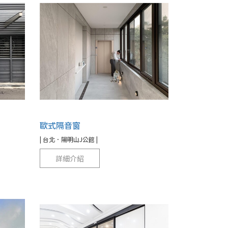
歐式隔音窗
| 台北．陽明山J公館 |
詳細介紹