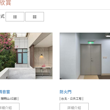
欣賞
方式
隔音窗
防火門
．陽明山J公館 |
| 台北．公共工程 |
詳細介紹
詳細介紹