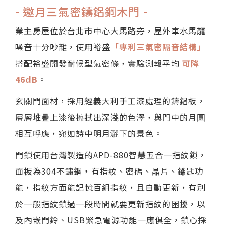
- 邀月三氣密鑄鋁鋼木門 -
業主房屋位於台北市中心大馬路旁，屋外車水馬龍
噪音十分吵雜，使用裕盛
「專利三氣密隔音結構」
搭配裕盛開發耐候型氣密條，實驗測報平均
可降
46dB
。
玄關門面材，採用經義大利手工漆處理的鑄鋁板，
層層堆疊上漆後擦拭出深淺的色澤，與門中的月圓
相互呼應，宛如詩中明月灑下的景色。
門鎖使用台灣製造的APD-880智慧五合一指紋鎖，
面板為304不鏽鋼，有指紋、密碼、晶片、鑰匙功
能，指紋方面能記憶百組指紋，且自動更新，有別
於一般指紋鎖過一段時間就要更新指紋的困擾，以
及內嵌門鈴、USB緊急電源功能一應俱全，鎖心採