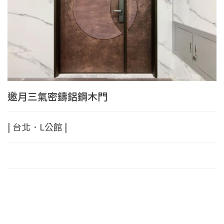
邀月三氣密鑄鋁鋼木門
| 台北．L公館 |