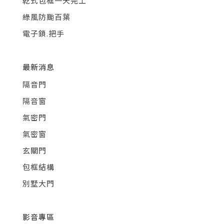
乾式包框一天完工
綠風防颱百葉
電子鎖.把手
最新消息
隔音門
隔音窗
氣密門
氣密窗
玄關門
包框結構
別墅大門
影音專區