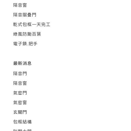
隔音窗
隔音摺疊門
乾式包框一天完工
綠風防颱百葉
電子鎖.把手
最新消息
隔音門
隔音窗
氣密門
氣密窗
玄關門
包框結構