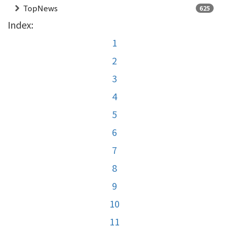
TopNews
625
Index:
1
2
3
4
5
6
7
8
9
10
11