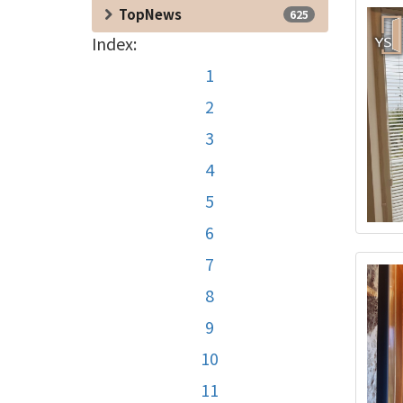
TopNews
625
Index:
1
2
3
4
5
6
7
8
9
10
11