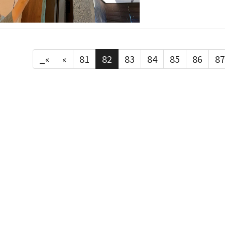
_«
«
81
82
83
84
85
86
87