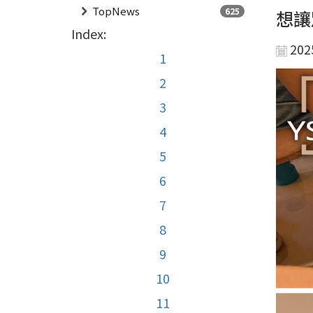
TopNews
625
想讓
Index:
202
1
2
3
4
5
6
7
8
9
10
11