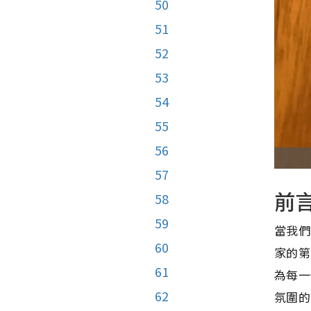
50
51
52
53
54
55
56
57
前
58
59
當我們
60
家的第
61
為每一
62
氛圍的