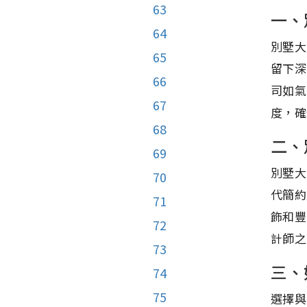
63
一、
64
別墅大
65
留下深
66
司如氣
67
度，確
68
二、
69
別墅大
70
代簡約
71
飾和豐
72
計師之
73
三、
74
75
選擇與