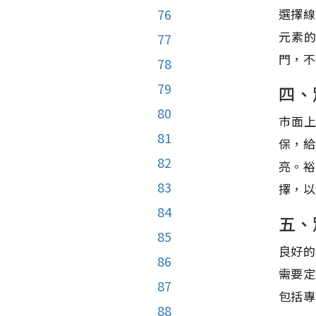
選擇線
76
元素
77
門，不
78
79
四、
80
市面
81
保，給
82
亮。裕
83
擇，以
84
五、
85
良好的
86
需要定
87
包括專
88