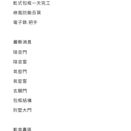
乾式包框一天完工
綠風防颱百葉
電子鎖.把手
最新消息
隔音門
隔音窗
氣密門
氣密窗
玄關門
包框結構
別墅大門
影音專區