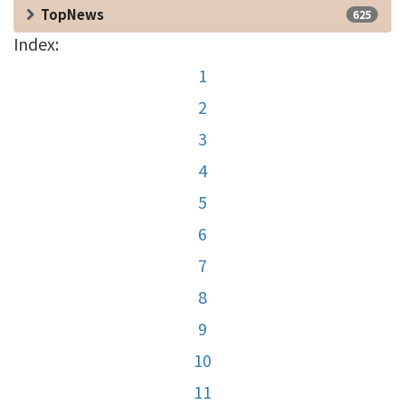
TopNews
625
Index:
1
2
3
4
5
6
7
8
9
10
11