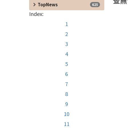
查無
TopNews
625
Index:
1
2
3
4
5
6
7
8
9
10
11