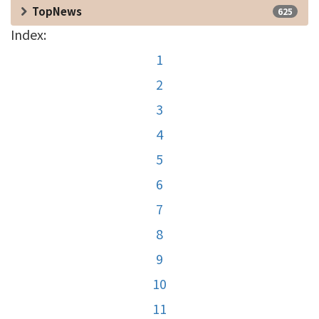
TopNews
625
Index:
1
2
3
4
5
6
7
8
9
10
11