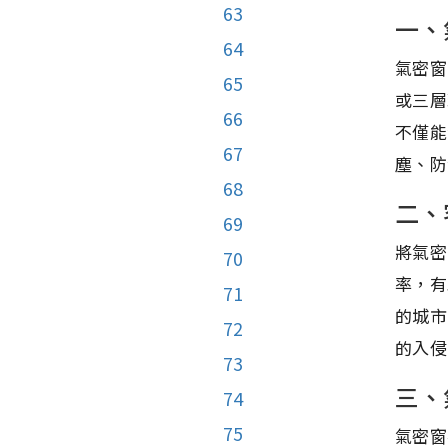
63
一、
64
氣密窗
65
或三層
66
不僅能
67
塵、防
68
二、
69
將氣密
70
率，有
71
的城市
72
的入侵
73
三、
74
75
氣密窗