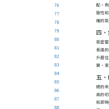
配。例
76
致性和
77
確的氣
78
79
四、
80
氣密窗
81
長遠的
82
升居住
83
算，家
84
五、
85
總的來
86
高的初
87
和即
88