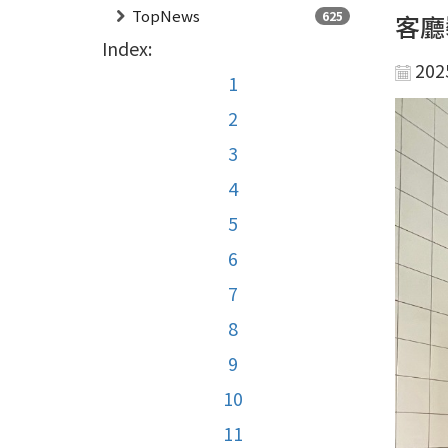
TopNews
625
客廳
Index:
202
1
2
3
4
5
6
7
8
9
10
11