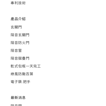
專利技術
產品介紹
玄關門
隔音玄關門
隔音防火門
隔音窗
隔音摺疊門
乾式包框一天完工
綠風防颱百葉
電子鎖.把手
最新消息
隔音門