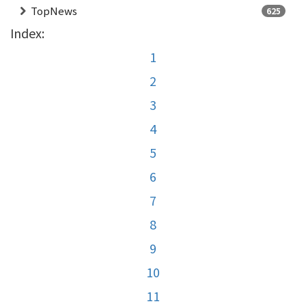
TopNews
625
Index:
1
2
3
4
5
6
7
8
9
10
11