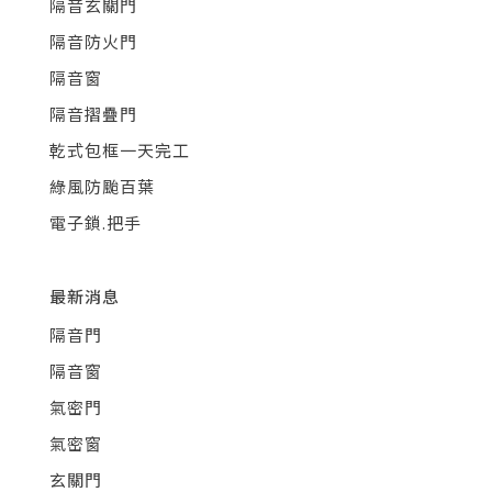
隔音玄關門
隔音防火門
隔音窗
隔音摺疊門
乾式包框一天完工
綠風防颱百葉
電子鎖.把手
最新消息
隔音門
隔音窗
氣密門
氣密窗
玄關門