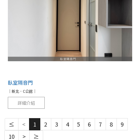
臥室隔音門
｜新北．C公館｜
詳細介紹
≤
<
1
2
3
4
5
6
7
8
9
10
>
≥