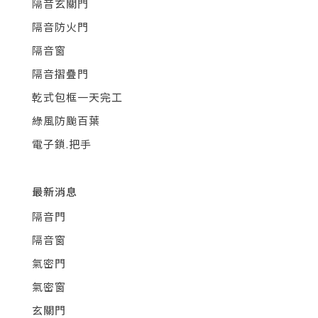
隔音玄關門
隔音防火門
隔音窗
隔音摺疊門
乾式包框一天完工
綠風防颱百葉
電子鎖.把手
最新消息
隔音門
隔音窗
氣密門
氣密窗
玄關門