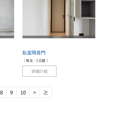
臥室隔音門
｜新北．C公館｜
詳細介紹
8
9
10
>
≥