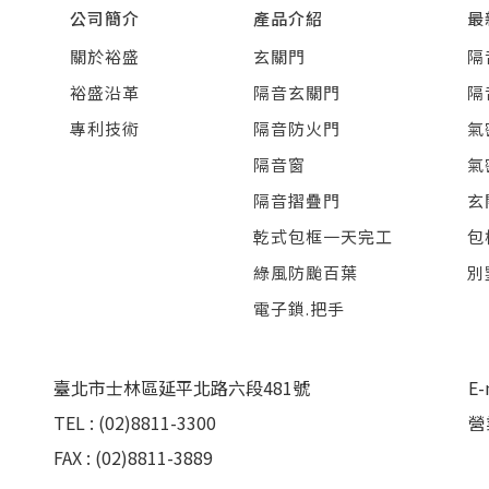
公司簡介
產品介紹
最
關於裕盛
玄關門
隔
裕盛沿革
隔音玄關門
隔
專利技術
隔音防火門
氣
隔音窗
氣
隔音摺疊門
玄
乾式包框一天完工
包
綠風防颱百葉
別
電子鎖.把手
臺北市士林區延平北路六段481號
E-
TEL : (02)8811-3300
營
FAX : (02)8811-3889