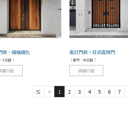
門款．緬柚鏽化
客訂門款‧日式庭院門
．Y公館｜
｜新竹．W公館｜
詳細介紹
詳細介紹
≤
<
1
2
3
4
5
6
7