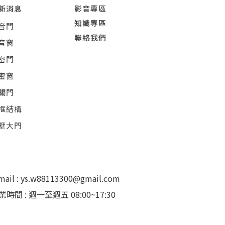
新消息
影音專區
知識專區
音門
聯絡我們
音窗
密門
密窗
關門
框結構
墅大門
mail : ys.w88113300@gmail.com
業時間 : 週一至週五 08:00~17:30