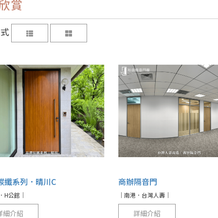
欣賞
方式
碳纖系列．晴川C
商辦隔音門
．H公館｜
｜南港．台灣人壽｜
詳細介紹
詳細介紹