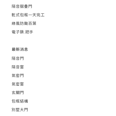
隔音摺疊門
乾式包框一天完工
綠風防颱百葉
電子鎖.把手
最新消息
隔音門
隔音窗
氣密門
氣密窗
玄關門
包框結構
別墅大門