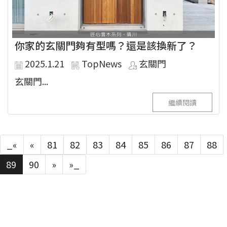
你家的玄關門夠有型嗎？還是該換新了？
2025.1.21
TopNews
玄關門
玄關門...
繼續閱讀
_«
«
81
82
83
84
85
86
87
88
89
90
»
»_