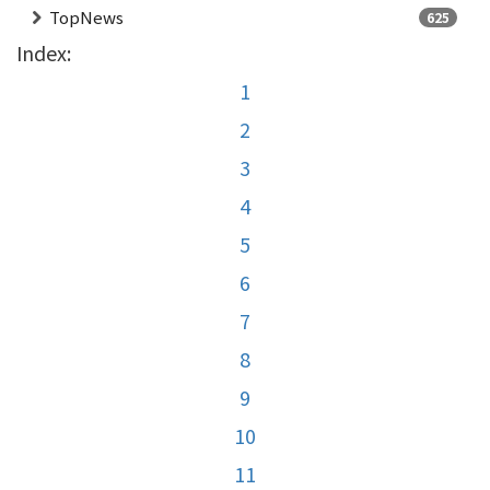
TopNews
625
Index:
1
2
3
4
5
6
7
8
9
10
11