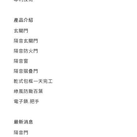
產品介紹
玄關門
隔音玄關門
隔音防火門
隔音窗
隔音摺疊門
乾式包框一天完工
綠風防颱百葉
電子鎖.把手
最新消息
隔音門