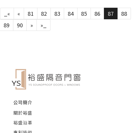
_«
«
81
82
83
84
85
86
87
88
89
90
»
»_
公司簡介
關於裕盛
裕盛沿革
專利技術