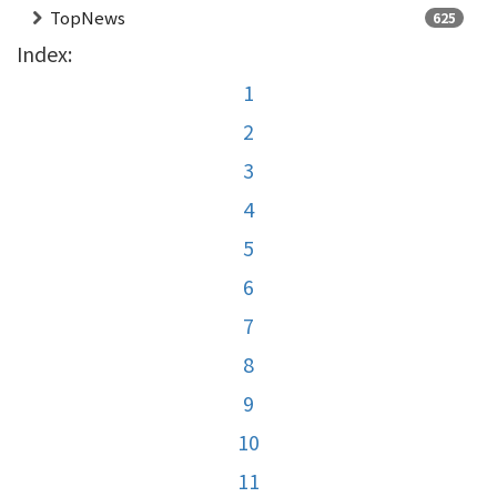
TopNews
625
Index:
1
2
3
4
5
6
7
8
9
10
11