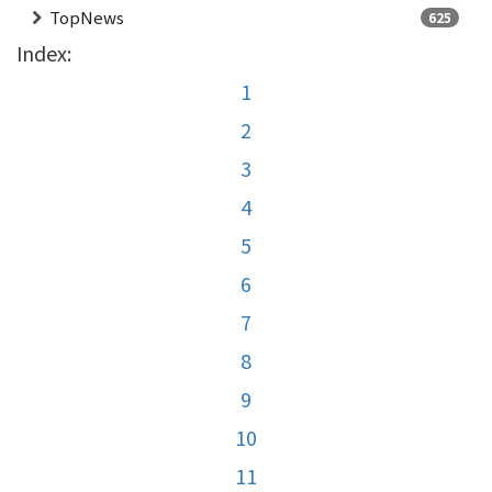
TopNews
625
Index:
1
2
3
4
5
6
7
8
9
10
11