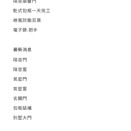
隔音摺疊門
乾式包框一天完工
綠風防颱百葉
電子鎖.把手
最新消息
隔音門
隔音窗
氣密門
氣密窗
玄關門
包框結構
別墅大門