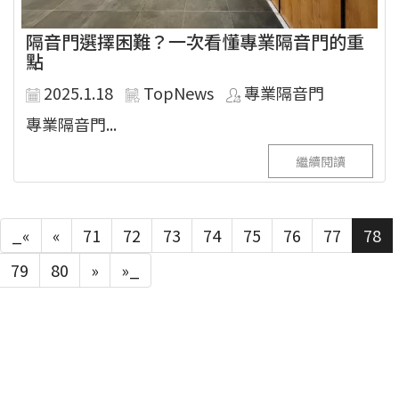
隔音門選擇困難？一次看懂專業隔音門的重
點
2025.1.18
TopNews
專業隔音門
專業隔音門...
繼續閱讀
_«
«
71
72
73
74
75
76
77
78
79
80
»
»_