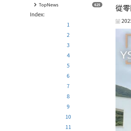
TopNews
625
從零
Index:
202
1
2
3
4
5
6
7
8
9
10
11