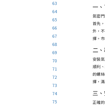
63
一、
64
氣密門
65
首先，
66
外，不
67
擇。市
68
二、
69
安裝氣
70
順利、
71
的螺絲
72
擇，滿
73
三、
74
75
正確的