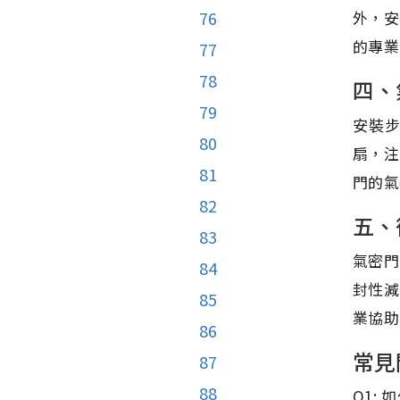
外，安
76
的專業
77
78
四、
79
安裝
80
扇，注
81
門的氣
82
五、
83
氣密門
84
封性減
85
業協助
86
常見
87
88
Q1: