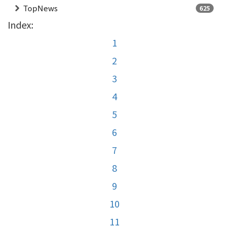
TopNews
625
Index:
1
2
3
4
5
6
7
8
9
10
11