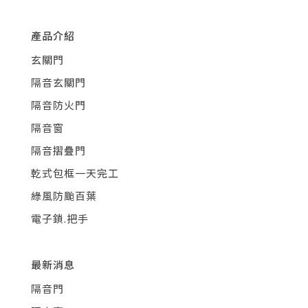
產品介紹
玄關門
隔音玄關門
隔音防火門
隔音窗
隔音摺疊門
乾式包框一天完工
綠風防颱百葉
電子鎖.把手
最新消息
隔音門