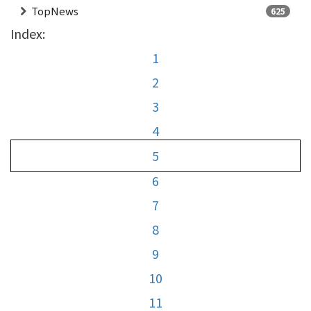
TopNews
625
Index:
1
2
3
4
5
6
7
8
9
10
11