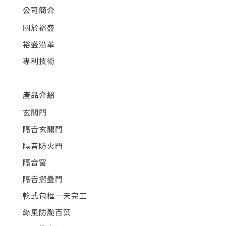
公司簡介
關於裕盛
裕盛沿革
專利技術
產品介紹
玄關門
隔音玄關門
隔音防火門
隔音窗
隔音摺疊門
乾式包框一天完工
綠風防颱百葉