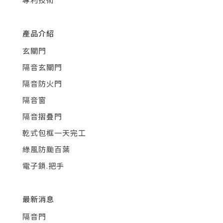
產品介紹
玄關門
隔音玄關門
隔音防火門
隔音窗
隔音摺疊門
乾式包框一天完工
綠風防颱百葉
電子鎖.把手
最新消息
隔音門