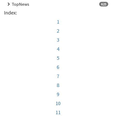
TopNews
625
Index:
1
2
3
4
5
6
7
8
9
10
11