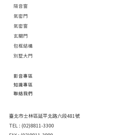
隔音窗
氣密門
氣密窗
玄關門
包框結構
別墅大門
影音專區
知識專區
聯絡我們
臺北市士林區延平北路六段481號
TEL : (02)8811-3300
FAX : (02)8811-3889