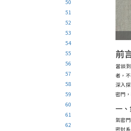
50
51
52
53
54
前
55
56
當談
57
者，不
58
深入探
59
密門，
60
一、
61
氣密門
62
密封系