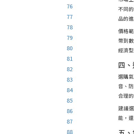
76
不同的
77
品的進
78
價格範
79
幣到數
80
經濟型
81
四、
82
選購氣
83
音、防
84
合理的
85
建議
86
能，還
87
五、
88