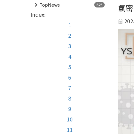
TopNews
625
氣密
Index:
202
1
2
3
4
5
6
7
8
9
10
11