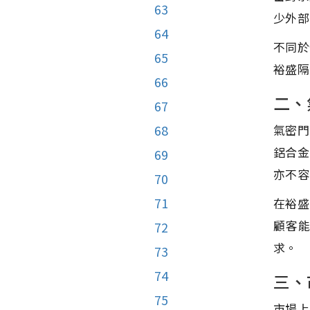
63
少外部
64
不同於
65
裕盛隔
66
二、
67
68
氣密門
鋁合金
69
亦不容
70
71
在裕盛
顧客
72
求。
73
74
三、
75
市場上