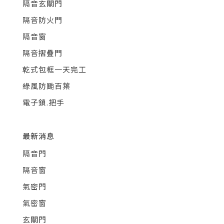
隔音玄關門
隔音防火門
隔音窗
隔音摺疊門
乾式包框一天完工
綠風防颱百葉
電子鎖.把手
最新消息
隔音門
隔音窗
氣密門
氣密窗
玄關門