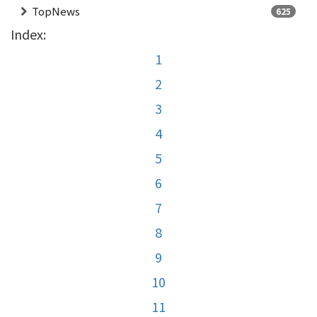
TopNews
625
Index:
1
2
3
4
5
6
7
8
9
10
11