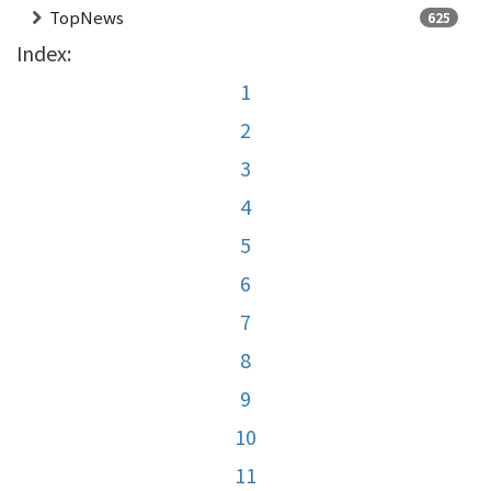
TopNews
625
Index:
1
2
3
4
5
6
7
8
9
10
11