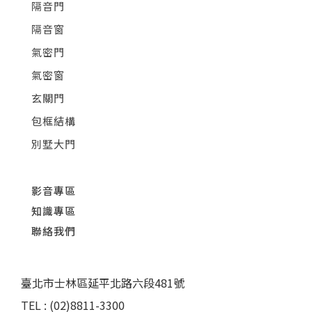
隔音門
隔音窗
氣密門
氣密窗
玄關門
包框結構
別墅大門
影音專區
知識專區
聯絡我們
臺北市士林區延平北路六段481號
TEL : (02)8811-3300