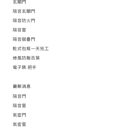
玄關門
隔音玄關門
隔音防火門
隔音窗
隔音摺疊門
乾式包框一天完工
綠風防颱百葉
電子鎖.把手
最新消息
隔音門
隔音窗
氣密門
氣密窗