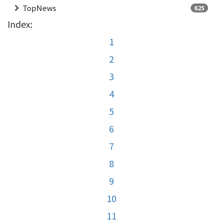
TopNews
625
Index:
1
2
3
4
5
6
7
8
9
10
11