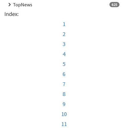
TopNews
625
Index:
1
2
3
4
5
6
7
8
9
10
11