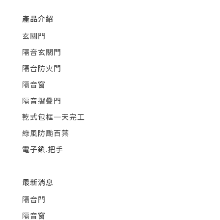
產品介紹
玄關門
隔音玄關門
隔音防火門
隔音窗
隔音摺疊門
乾式包框一天完工
綠風防颱百葉
電子鎖.把手
最新消息
隔音門
隔音窗