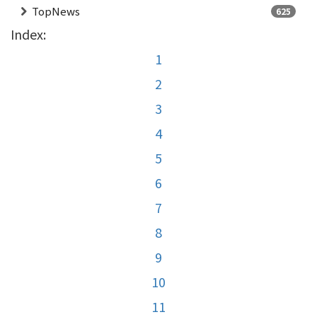
TopNews
625
Index:
1
2
3
4
5
6
7
8
9
10
11