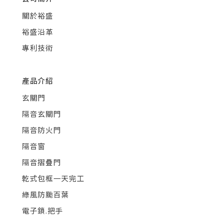
關於裕盛
裕盛沿革
專利技術
產品介紹
玄關門
隔音玄關門
隔音防火門
隔音窗
隔音摺疊門
乾式包框一天完工
綠風防颱百葉
電子鎖.把手