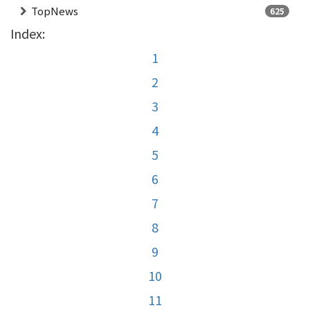
TopNews
625
Index:
1
2
3
4
5
6
7
8
9
10
11