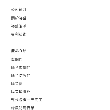
公司簡介
關於裕盛
裕盛沿革
專利技術
產品介紹
玄關門
隔音玄關門
隔音防火門
隔音窗
隔音摺疊門
乾式包框一天完工
綠風防颱百葉