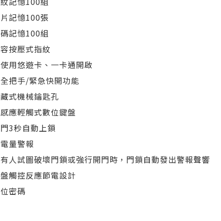
指紋記憶100組
卡片記憶100張
密碼記憶100組
電容按壓式指紋
可使用悠遊卡、一卡通開啟
安全把手/緊急快開功能
隱藏式機械鑰匙孔
熱感應輕觸式數位鍵盤
關門3秒自動上鎖
低電量警報
當有人試圖破壞門鎖或強行開門時，門鎖自動發出警報聲響
鍵盤觸控反應節電設計
虛位密碼