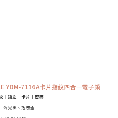
LE YDM-7116A卡片指紋四合一電子鎖
紋｜鑰匙｜卡片｜密碼｜
：消光黑、玫瑰金