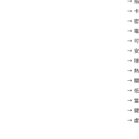
→ 
→ 
→ 
→ 
→ 
→ 
→ 
→ 
→ 
→ 
→ 
→ 
→ 