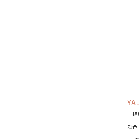
YA
｜指
顏色