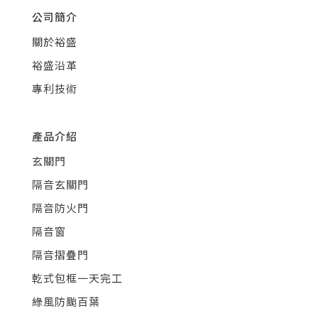
公司簡介
關於裕盛
裕盛沿革
專利技術
產品介紹
玄關門
隔音玄關門
隔音防火門
隔音窗
隔音摺疊門
乾式包框一天完工
綠風防颱百葉