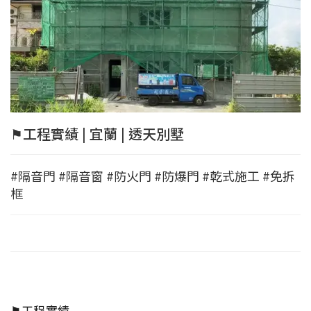
⚑工程實績 | 宜蘭 | 透天別墅
#隔音門 #隔音窗 #防火門 #防爆門 #乾式施工 #免拆
框
⚑工程實績