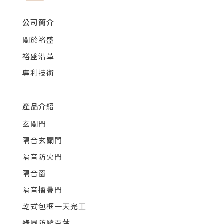
公司簡介
關於裕盛
裕盛沿革
專利技術
產品介紹
玄關門
隔音玄關門
隔音防火門
隔音窗
隔音摺疊門
乾式包框一天完工
綠風防颱百葉