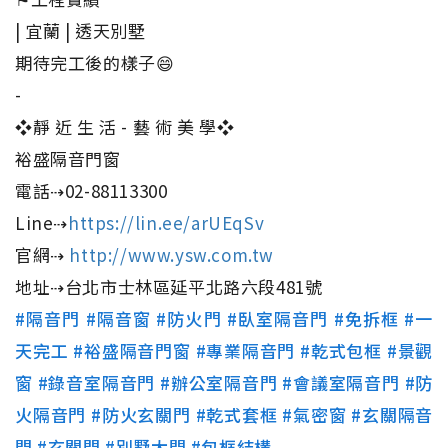
| 宜蘭 | 透天別墅
期待完工後的樣子😄
-
❖靜 近 生 活 - 藝 術 美 學❖
裕盛隔音門窗
電話⇢02-88113300
Line⇢
https://lin.ee/arUEqSv
官網⇢
http://www.ysw.com.tw
地址⇢台北市士林區延平北路六段481號
#隔音門
#隔音窗
#防火門
#臥室隔音門
#免拆框
#一
天完工
#裕盛隔音門窗
#專業隔音門
#乾式包框
#景觀
窗
#錄音室隔音門
#辦公室隔音門
#會議室隔音門
#防
火隔音門
#防火玄關門
#乾式套框
#氣密窗
#玄關隔音
門
#玄關門
#別墅大門
#包框結構