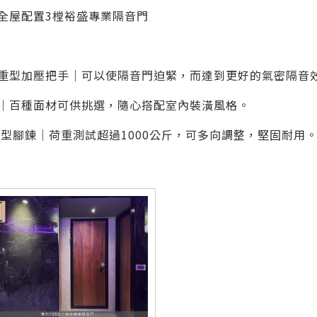
全屋配置3樘裕盛專業隔音門
重型加壓把手｜可以使隔音門迫緊，而達到更好的氣密隔音
｜百種面材可供挑選，隨心搭配室內裝潢風格。
重型腳鍊｜荷重測試超過1000公斤，可多向調整，堅固耐用