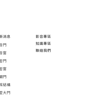
新消息
影音專區
知識專區
音門
聯絡我們
音窗
密門
密窗
關門
框結構
墅大門