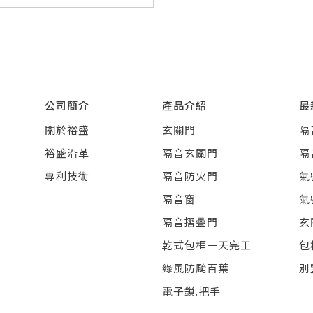
公司簡介
產品介紹
最
關於裕盛
玄關門
隔
裕盛沿革
隔音玄關門
隔
專利技術
隔音防火門
氣
隔音窗
氣
隔音摺疊門
玄
乾式包框一天完工
包
綠風防颱百葉
別
電子鎖.把手