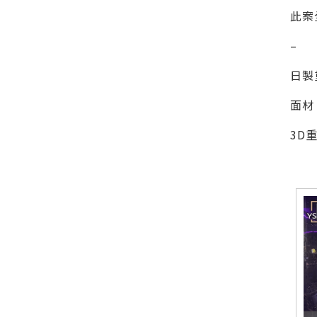
此案
–
日製
面材
3D