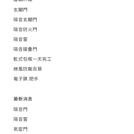
玄關門
隔音玄關門
隔音防火門
隔音窗
隔音摺疊門
乾式包框一天完工
綠風防颱百葉
電子鎖.把手
最新消息
隔音門
隔音窗
氣密門