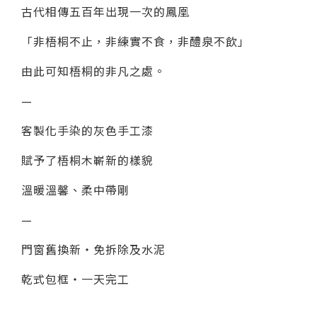
古代相傳五百年出現一次的鳳凰
「非梧桐不止，非練實不食，非醴泉不飲」
由此可知梧桐的非凡之處。
—
客製化手染的灰色手工漆
賦予了梧桐木嶄新的樣貌
溫暖溫馨、柔中帶剛
—
門窗舊換新‧免拆除及水泥
乾式包框‧一天完工