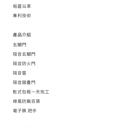
裕盛沿革
專利技術
產品介紹
玄關門
隔音玄關門
隔音防火門
隔音窗
隔音摺疊門
乾式包框一天完工
綠風防颱百葉
電子鎖.把手