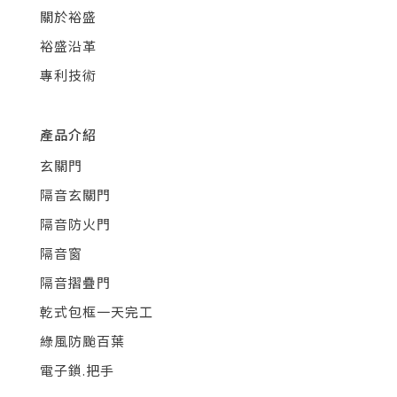
關於裕盛
裕盛沿革
專利技術
產品介紹
玄關門
隔音玄關門
隔音防火門
隔音窗
隔音摺疊門
乾式包框一天完工
綠風防颱百葉
電子鎖.把手