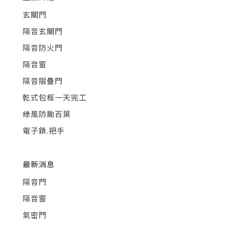
玄關門
隔音玄關門
隔音防火門
隔音窗
隔音摺疊門
乾式包框一天完工
綠風防颱百葉
電子鎖.把手
最新消息
隔音門
隔音窗
氣密門