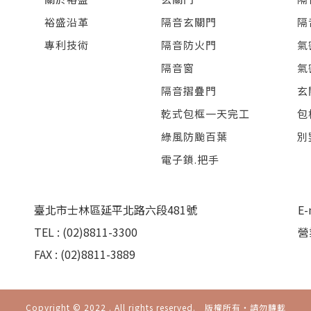
裕盛沿革
隔音玄關門
隔
專利技術
隔音防火門
氣
隔音窗
氣
隔音摺疊門
玄
乾式包框一天完工
包
綠風防颱百葉
別
電子鎖.把手
臺北市士林區延平北路六段481號
E-
TEL : (02)8811-3300
營
FAX : (02)8811-3889
Copyright © 2022 . All rights reserved. 版權所有‧請勿轉載