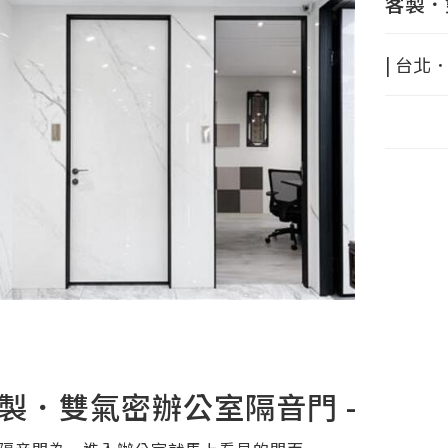
客製．
| 台北
客製．雙氣密辦公室隔音門 -