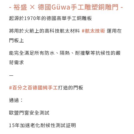
- 裕盛 × 德國Güwa手工雕塑銅雕門 -
起源於1970年的德國高華手工銅雕板
將用於火箭上的高科技航太材料
#航太技術
運用在
門板上
能完全滿足所有防水、隔熱、耐撞擊等抗候性的嚴
苛需求
—
#百分之百德國純手工
打造的門板
通過：
歐盟門窗安全測試
15年加速老化耐候性測試証明