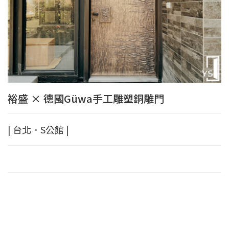
裕盛 × 德國Güwa手工雕塑銅雕門
| 台北．S公館 |