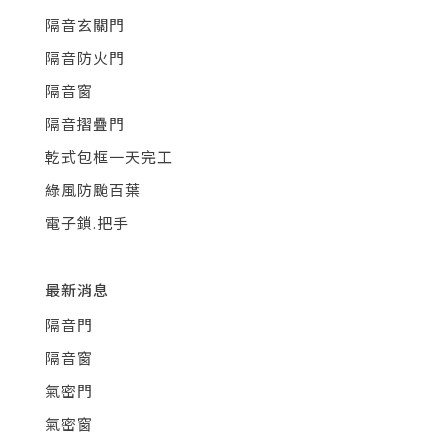
隔音玄關門
隔音防火門
隔音窗
隔音摺疊門
乾式包框一天完工
綠風防颱百葉
電子鎖.把手
最新消息
隔音門
隔音窗
氣密門
氣密窗