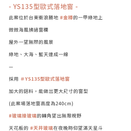
- YS135型歐式落地窗 -
此案位於台東衝浪勝地
#金樽
的一甲綠地上
微微海風拂過窗欄
屋外一望無際的風景
綠地、大海、藍天連成一線
—
採用
＃YS135型歐式落地窗
加大的鋁料，能做出更大尺寸的窗型
(此案場落地窗高度為240cm)
#玻璃接玻璃
的轉角望出無限視野
天花板的
#天井玻璃
在夜晚時仰望滿天星斗