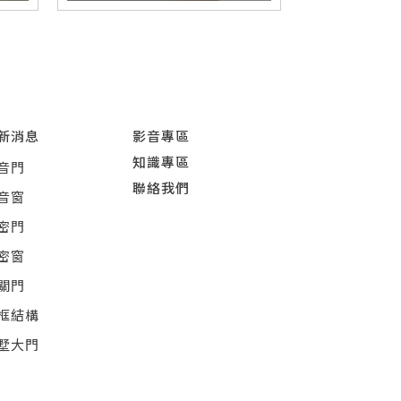
新消息
影音專區
知識專區
音門
聯絡我們
音窗
密門
密窗
關門
框結構
墅大門