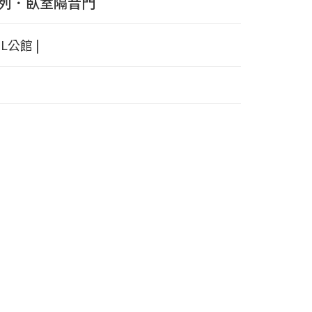
列．臥室隔音門
L公館 |