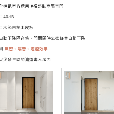
全棟臥室皆選用 #裕盛臥室隔音門
：40dB
：木節白楊木皮板
自動下降隔音條，門關閉時氣密條會自動下降
到
氣密、隔音、遮煙效果
火災發生時的濃煙進入房內