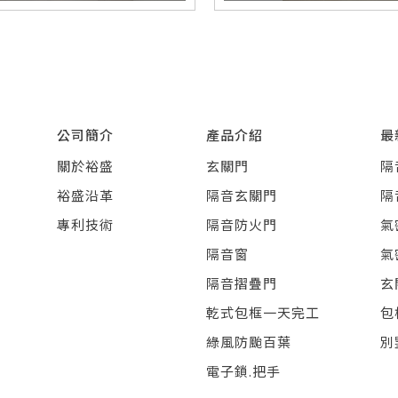
公司簡介
產品介紹
最
關於裕盛
玄關門
隔
裕盛沿革
隔音玄關門
隔
專利技術
隔音防火門
氣
隔音窗
氣
隔音摺疊門
玄
乾式包框一天完工
包
綠風防颱百葉
別
電子鎖.把手