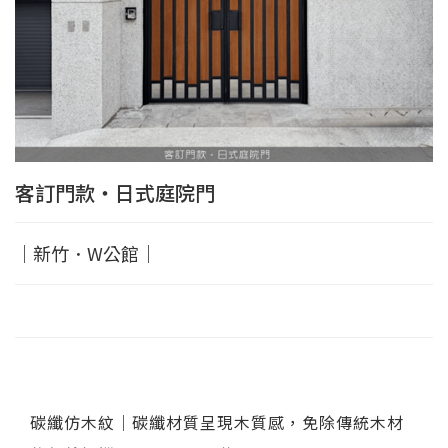
客訂門款‧日式庭院門
｜新竹．W公館｜
碳纖仿木紋｜碳纖材質呈現木質感，免除傳統木材