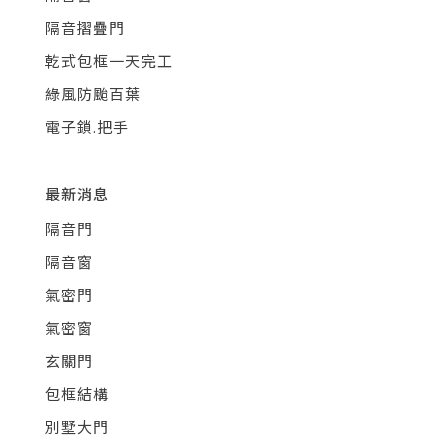
隔音摺疊門
乾式包框一天完工
綠風防颱百葉
電子鎖.把手
最新消息
隔音門
隔音窗
氣密門
氣密窗
玄關門
包框結構
別墅大門